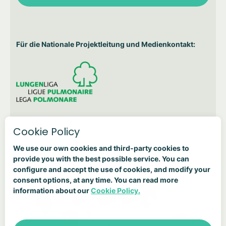
Für die Nationale Projektleitung und Medienkontakt:
Lungenliga Schweiz
Cookie Policy
Salome Kurth
Nationale Projektleitung ready4life
We use our own cookies and third-party cookies to
Tel: +41 (0) 31 378 20 85
provide you with the best possible service. You can
r4l@lung.ch
configure and accept the use of cookies, and modify your
consent options, at any time. You can read more
information about our
Cookie Policy.