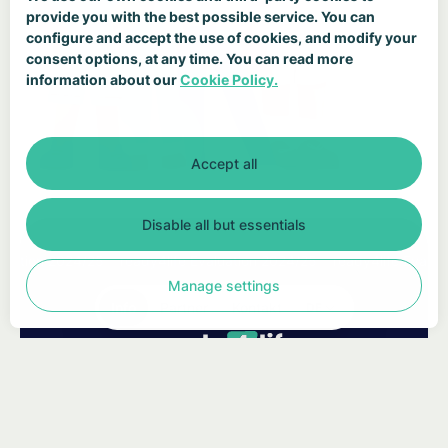
provide you with the best possible service. You can
configure and accept the use of cookies, and modify your
consent options, at any time. You can read more
information about our
Cookie Policy.
Accept all
Disable all but essentials
aluation 2024/25
ready4life Evaluation 2024/25
ready4life Evalua
Manage settings
Info
Partner
Kontakt
DE